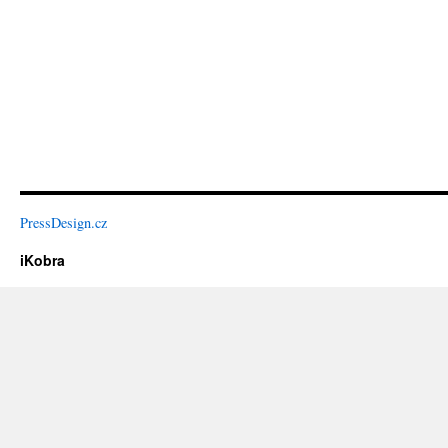
PressDesign.cz
iKobra