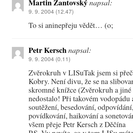
Martin Žantovský
napsal:
9. 9. 2004 (12.47)
To si ani
nepřeju vědět… (o;
Petr Kersch
napsal:
9. 9. 2004 (0.11)
Zvěrokruh v LISu
Tak jsem si přeč
Kobry. Není divu, že se na slibov
skromné knížce (Zvěrokruh a jiné
nedostalo! Při takovém vodopádu ak
soutěžení, besedování, odpovídání,
povídkování, haikování a sonetová
všem přeje Petr Kersch z Děčína
P.S. Vy nevíte, co v tom LISu mát