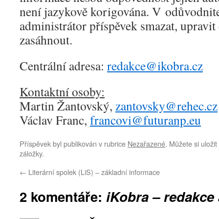
není jazykově korigována. V odůvodnit
administrátor příspěvek smazat, upravit 
zasáhnout.
Centrální adresa:
redakce@ikobra.cz
Kontaktní osoby:
Martin Žantovský,
zantovsky@rehec.cz
Václav Franc,
francovi@futuranp.eu
Příspěvek byl publikován v rubrice
Nezařazené
. Můžete si uloži
záložky.
←
Literární spolek (LiS) – základní informace
2 komentáře:
iKobra – redakce 