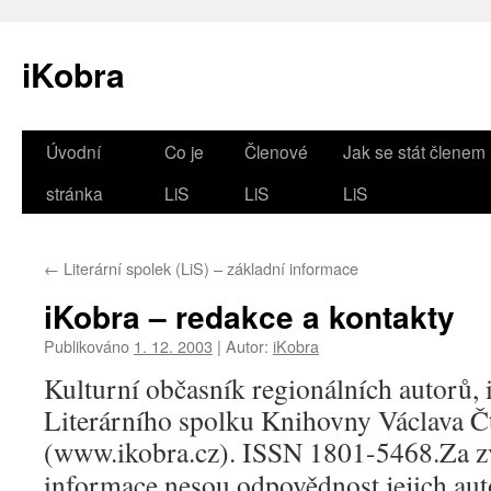
iKobra
Přejít
Úvodní
Co je
Členové
Jak se stát členem
k
stránka
LiS
LiS
LiS
obsahu
←
Literární spolek (LiS) – základní informace
webu
iKobra – redakce a kontakty
Publikováno
1. 12. 2003
|
Autor:
iKobra
Kulturní občasník regionálních autorů,
Literárního spolku Knihovny Václava Čt
(www.ikobra.cz). ISSN 1801-5468.
Za z
informace nesou odpovědnost jejich aut