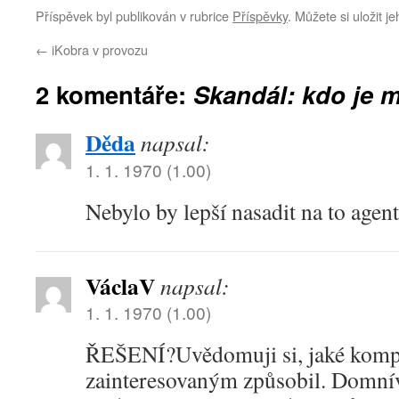
Příspěvek byl publikován v rubrice
Příspěvky
. Můžete si uložit j
←
iKobra v provozu
2 komentáře:
Skandál: kdo je 
Děda
napsal:
1. 1. 1970 (1.00)
Nebylo by lepší nasadit na to agent
VáclaV
napsal:
1. 1. 1970 (1.00)
ŘEŠENÍ?
Uvědomuji si, jaké kom
zainteresovaným způsobil. Domnív