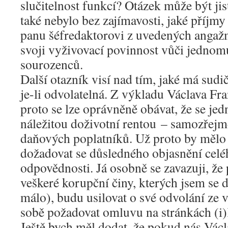
slučitelnost funkcí? Otázek může být ji
také nebylo bez zajímavosti, jaké příjmy
panu šéfredaktorovi z uvedených angažm
svoji vyživovací povinnost vůči jedno
sourozenců.
Další otazník visí nad tím, jaké má sud
je-li odvolatelná. Z výkladu Václava Fr
proto se lze oprávněně obávat, že se jedn
náležitou doživotní rentou – samozřejm
daňových poplatníků. Už proto by mělo
dožadovat se důsledného objasnění celé
odpovědnosti. Já osobně se zavazuji, ž
veškeré korupční činy, kterých jsem se d
málo), budu usilovat o své odvolání ze 
sobě požadovat omluvu na stránkách (i
Ještě bych měl dodat, že pokud nás Vác