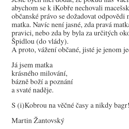
abychom se k iKobře nechovali macešsk
občanské právo se dožadovat odpovědi n
matka. Navíc není jasné, zda pravá matka
pravici, nebo zda by byla za určitých oko
Špidlou (do vlády).
A proto, vážení občané, jisté je jenom j
Já jsem matka
krásného milování,
bázně boží a poznání
a svaté naděje.
S (i)Kobrou na věčné časy a nikdy bagr
Martin Žantovský