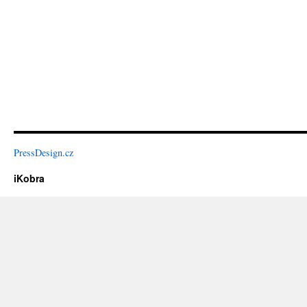
PressDesign.cz
iKobra