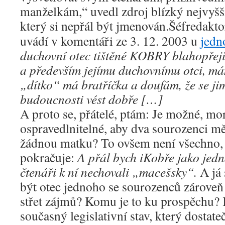
manželkám,“ uvedl zdroj blízký nejvyš
který si nepřál být jmenován.
Šéfredakto
uvádí v komentáři ze 3. 12. 2003 u
jedn
duchovní otec tištěné KOBRY blahopřej
a především jejímu duchovnímu otci, má
„dítko“ má bratříčka a doufám, že se j
budoucnosti vést dobře […]
A proto se, přátelé, ptám: Je možné, mo
ospravedlnitelné, aby dva sourozenci mě
žádnou matku? To ovšem není všechno,
pokračuje:
A přál bych iKobře jako jedna
čtenáři k ní nechovali „macešsky“.
A já
být otec jednoho se sourozenců zároveň
střet zájmů? Komu je to ku prospěchu
současný legislativní stav, který dosta