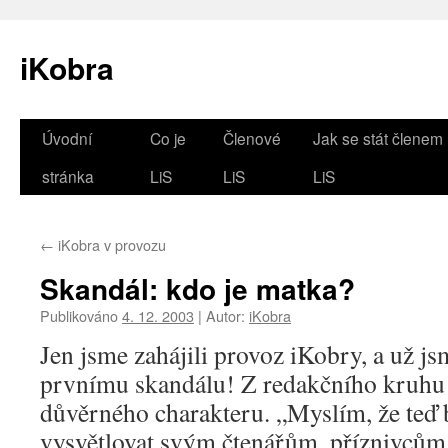
iKobra
Přejít
Úvodní
Co je
Členové
Jak se stát členem
k
stránka
LiS
LiS
LiS
obsahu
←
iKobra v provozu
webu
Skandál: kdo je matka?
Publikováno
4. 12. 2003
|
Autor:
iKobra
Jen jsme zahájili provoz iKobry, a už j
prvnímu skandálu! Z redakčního kruhu
důvěrného charakteru. „Myslím, že teď
vysvětlovat svým čtenářům, příznivcům