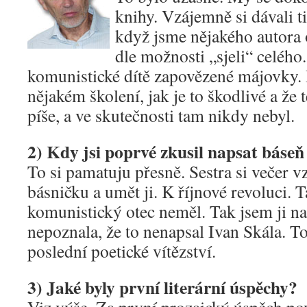
knihy. Vzájemně si dávali ti
když jsme nějakého autora o
dle možnosti „sjeli“ celého
komunistické dítě zapovězené májovky. P
nějakém školení, jak je to škodlivé a že
píše, a ve skutečnosti tam nikdy nebyl.
2) Kdy jsi poprvé zkusil napsat báseň č
To si pamatuju přesně. Sestra si večer 
básničku a umět ji. K říjnové revoluci. 
komunistický otec neměl. Tak jsem ji na
nepoznala, že to nenapsal Ivan Skála. T
poslední poetické vítězství.
3) Jaké byly první literární úspěchy?