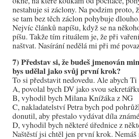
okně, na které koukám od počítače, poh
nestahuje si záclony. Na podzim proto, 
se tam bez těch záclon pohybuje dlouho
Nejvíc článků napíšu, když se na někoh
píšu. Takže tím rituálem je, že při vaře
naštvat. Nasírání nedělá mi při mé povaz
7) Představ si, že budeš jmenován mi
bys udělal jako svůj první krok?
To si představit nedovedu. Ale abych Ti 
A, povolal bych DV jako svou sekretářk
B, vyhodil bych Milana Knížáka z NG
C, nakladatelství Petra bych pod pohrůž
donutil, aby přestalo vydávat díla známé
D, vyhodil bych některé úřednice z ně
Naštěstí jsi chtěl jen první krok. Nemáš