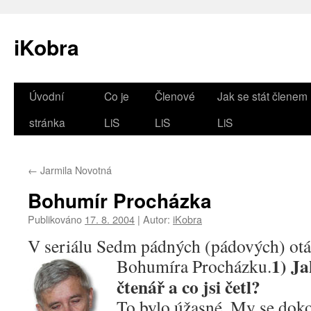
iKobra
Přejít
Úvodní
Co je
Členové
Jak se stát členem
k
stránka
LiS
LiS
LiS
obsahu
←
Jarmila Novotná
webu
Bohumír Procházka
Publikováno
17. 8. 2004
|
Autor:
iKobra
V seriálu Sedm pádných (pádových) ot
1) Ja
Bohumíra Procházku.
čtenář a co jsi četl?
To bylo úžasné. My se doko