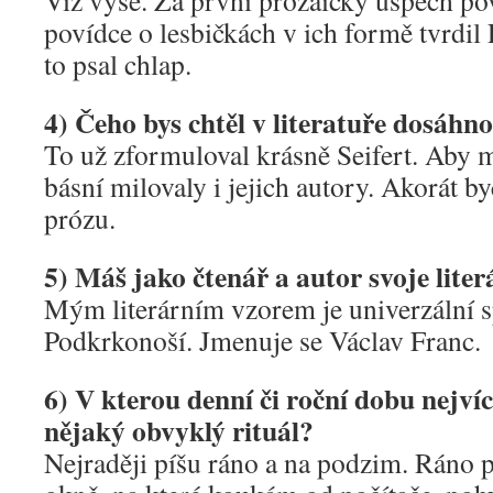
Viz výše. Za první prozaický úspěch po
povídce o lesbičkách v ich formě tvrdil 
to psal chlap.
4) Čeho bys chtěl v literatuře dosáhn
To už zformuloval krásně Seifert. Aby
básní milovaly i jejich autory. Akorát byc
prózu.
5) Máš jako čtenář a autor svoje liter
Mým literárním vzorem je univerzální s
Podkrkonoší. Jmenuje se Václav Franc.
6) V kterou denní či roční dobu nejvíc
nějaký obvyklý rituál?
Nejraději píšu ráno a na podzim. Ráno p