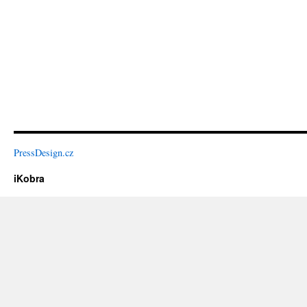
PressDesign.cz
iKobra