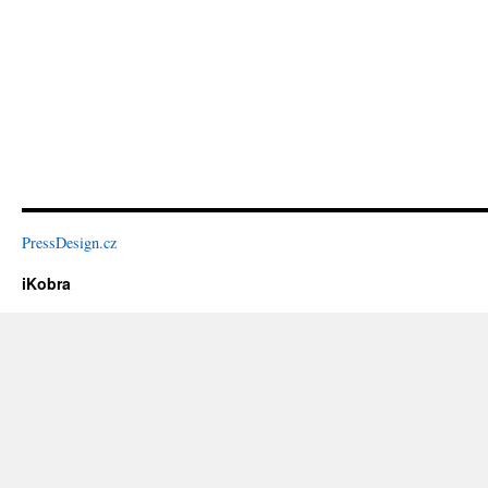
PressDesign.cz
iKobra