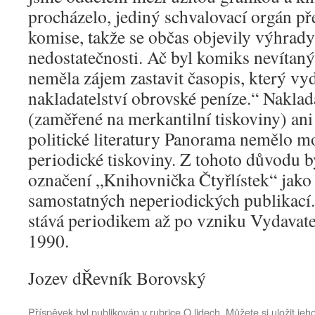
procházelo, jediný schvalovací orgán př
komise, takže se občas objevily výhrad
nedostatečnosti. Ač byl komiks nevítan
neměla zájem zastavit časopis, který vy
nakladatelství obrovské peníze.“ Naklad
(zaměřené na merkantilní tiskoviny) ani
politické literatury Panorama nemělo m
periodické tiskoviny. Z tohoto důvodu b
označení „Knihovnička Čtyřlístek“ jako
samostatných neperiodických publikací. 
stává periodikem až po vzniku Vydavatel
1990.
Jozev dŘevník Borovský
Příspěvek byl publikován v rubrice
O lidech
. Můžete si uložit jeh