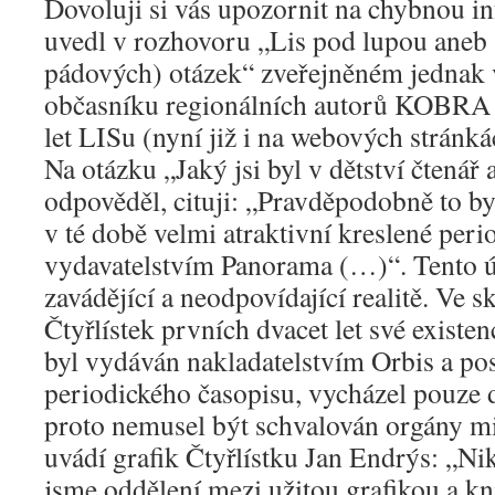
Dovoluji si vás upozornit na chybnou in
uvedl v rozhovoru „Lis pod lupou aneb
pádových) otázek“ zveřejněném jednak
občasníku regionálních autorů KOBRA a
let LISu (nyní již i na webových stránk
Na otázku „Jaký jsi byl v dětství čtenář a 
odpověděl, cituji: „Pravděpodobně to byl
v té době velmi atraktivní kreslené pe
vydavatelstvím Panorama (…)“. Tento úd
zavádějící a neodpovídající realitě. Ve 
Čtyřlístek prvních dvacet let své existe
byl vydáván nakladatelstvím Orbis a po
periodického časopisu, vycházel pouze d
proto nemusel být schvalován orgány min
uvádí grafik Čtyřlístku Jan Endrýs: „Nik
jsme oddělení mezi užitou grafikou a kn