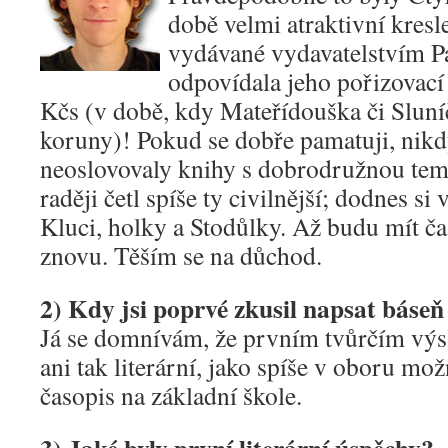
době velmi atraktivní kres
vydávané vydavatelstvím P
odpovídala jeho pořizovací 
Kčs (v době, kdy Mateřídouška či Sluní
koruny)! Pokud se dobře pamatuji, nikd
neoslovovaly knihy s dobrodružnou tema
raději četl spíše ty civilnější; dodnes s
Kluci, holky a Stodůlky. Až budu mít čas
znovu. Těším se na důchod.
2) Kdy jsi poprvé zkusil napsat báseň č
Já se domnívám, že prvním tvůrčím výs
ani tak literární, jako spíše v oboru mo
časopis na základní škole.