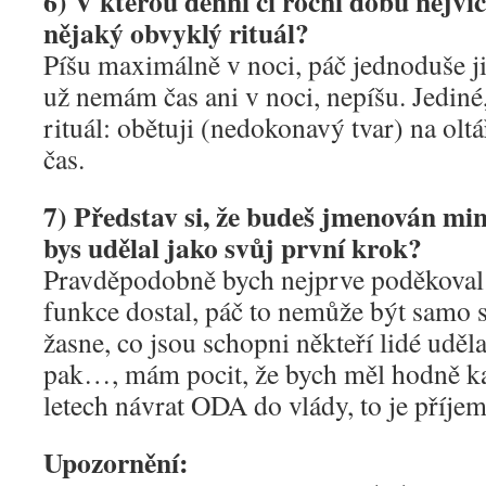
6) V kterou denní či roční dobu nejvíc
nějaký obvyklý rituál?
Píšu maximálně v noci, páč jednoduše 
už nemám čas ani v noci, nepíšu. Jediné, 
rituál: obětuji (nedokonavý tvar) na olt
čas.
7) Představ si, že budeš jmenován mi
bys udělal jako svůj první krok?
Pravděpodobně bych nejprve poděkoval
funkce dostal, páč to nemůže být samo 
žasne, co jsou schopni někteří lidé udě
pak…, mám pocit, že bych měl hodně k
letech návrat ODA do vlády, to je příje
Upozornění: