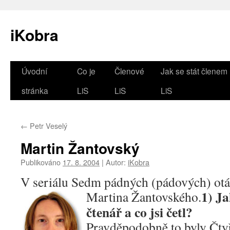
iKobra
Přejít
Úvodní
Co je
Členové
Jak se stát členem
k
stránka
LiS
LiS
LiS
obsahu
←
Petr Veselý
webu
Martin Žantovský
Publikováno
17. 8. 2004
|
Autor:
iKobra
V seriálu Sedm pádných (pádových) ot
1) Ja
Martina Žantovského.
čtenář a co jsi četl?
Pravděpodobně to byly Čtyřl