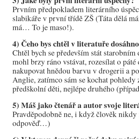
3) Jaké byly první literární úspěchy?
Prvním předpokladem literárního úspěc
slabikáře v první třídě ZŠ (Táta dělá m
má… To je maso!).
4) Čeho bys chtěl v literatuře dosáhn
Chtěl bych se především stát starobní
mohl brzy ráno vstávat, rozesílat o páté
nakupovat hnědou barvu v drogerii a p
Anglie, zatímco sám se kochat pohledy z
předškolní děti, nejlépe druhého (případ
5) Máš jako čtenář a autor svoje liter
Pravděpodobně ne, i když člověk nikdy
odpověď…)