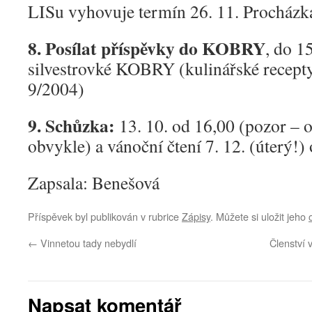
LISu vyhovuje termín 26. 11. Procházka
8. Posílat příspěvky do KOBRY
, do 1
silvestrovké KOBRY (kulinářské recep
9/2004)
9. Schůzka:
13. 10. od 16,00 (pozor – o
obvykle) a vánoční čtení 7. 12. (úterý!)
Zapsala: Benešová
Příspěvek byl publikován v rubrice
Zápisy
. Můžete si uložit jeho
←
Vinnetou tady nebydlí
Členství 
Napsat komentář