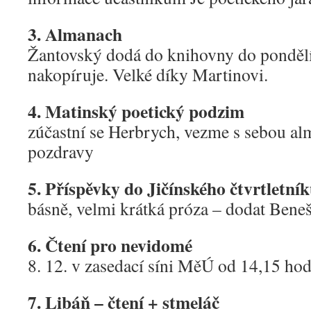
3. Almanach
Žantovský dodá do knihovny do pondělí
nakopíruje. Velké díky Martinovi.
4. Matinský poetický podzim
zúčastní se Herbrych, vezme s sebou al
pozdravy
5. Příspěvky do Jičínského čtvrtletní
básně, velmi krátká próza – dodat Bene
6. Čtení pro nevidomé
8. 12. v zasedací síni MěÚ od 14,15 hod
7. Libáň – čtení + stmeláč