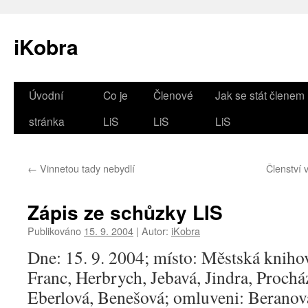
iKobra
Přejít
Úvodní
Co je
Členové
Jak se stát členem
k
stránka
LiS
LiS
LiS
obsahu
←
Vinnetou tady nebydlí
Členství 
webu
Zápis ze schůzky LIS
Publikováno
15. 9. 2004
|
Autor:
iKobra
Dne: 15. 9. 2004; místo: Městská knihov
Franc, Herbrych, Jebavá, Jindra, Prochá
Eberlová, Benešová; omluveni: Beranová