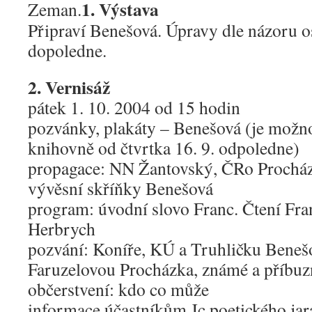
1. Výstava
Zeman.
Připraví Benešová. Úpravy dle názoru os
dopoledne.
2. Vernisáž
pátek 1. 10. 2004 od 15 hodin
pozvánky, plakáty – Benešová (je možno
knihovně od čtvrtka 16. 9. odpoledne)
propagace: NN Žantovský, ČRo Procház
vývěsní skříňky Benešová
program: úvodní slovo Franc. Čtení Fran
Herbrych
pozvání: Koníře, KÚ a Truhličku Benešo
Faruzelovou Procházka, známé a příbuz
občerstvení: kdo co může
informace účastníkům Jc poetického jar