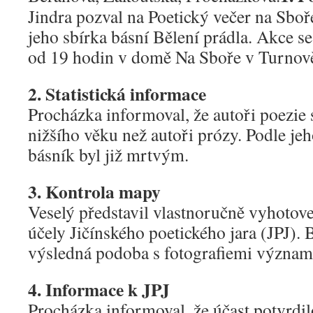
Jindra pozval na Poetický večer na Sbo
jeho sbírka básní Bělení prádla. Akce s
od 19 hodin v domě Na Sboře v Turnov
2. Statistická informace
Procházka informoval, že autoři poezie
nižšího věku než autoři prózy. Podle je
básník byl již mrtvým.
3. Kontrola mapy
Veselý představil vlastnoručně vyhotov
účely Jičínského poetického jara (JPJ). 
výsledná podoba s fotografiemi význam
4. Informace k JPJ
Procházka informoval, že účast potvrdilo