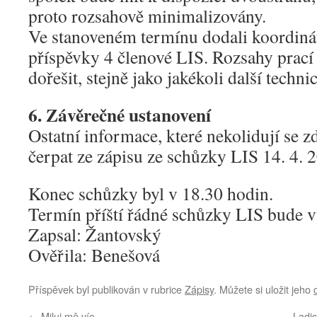
proto rozsahově minimalizovány.
Ve stanoveném termínu dodali koordiná
příspěvky 4 členové LIS. Rozsahy prací
dořešit, stejně jako jakékoli další techni
6. Závěrečné ustanovení
Ostatní informace, které nekolidují se 
čerpat ze zápisu ze schůzky LIS 14. 4. 
Konec schůzky byl v 18.30 hodin.
Termín příští řádné schůzky LIS bude 
Zapsal: Žantovský
Ověřila: Benešová
Příspěvek byl publikován v rubrice
Zápisy
. Můžete si uložit jeho
←
Miluj mě víc
Ladi