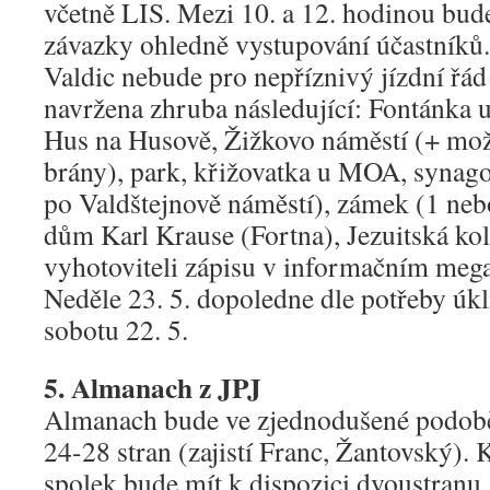
včetně LIS. Mezi 10. a 12. hodinou bude
závazky ohledně vystupování účastníků
Valdic nebude pro nepříznivý jízdní řád 
navržena zhruba následující: Fontánka
Hus na Husově, Žižkovo náměstí (+ mož
brány), park, křižovatka u MOA, synag
po Valdštejnově náměstí), zámek (1 neb
dům Karl Krause (Fortna), Jezuitská kole
vyhotoviteli zápisu v informačním meg
Neděle 23. 5. dopoledne dle potřeby úk
sobotu 22. 5.
5. Almanach z JPJ
Almanach bude ve zjednodušené podobě
24-28 stran (zajistí Franc, Žantovský).
spolek bude mít k dispozici dvoustranu,