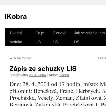
iKobra
Přejít
Úvodní
Co je
Členové
Jak se stát členem
k
stránka
LiS
LiS
LiS
obsahu
←
Miluj mě víc
Ladi
webu
Zápis ze schůzky LIS
Publikováno
28. 4. 2004
|
Autor:
iKobra
Dne: 28. 4. 2004 od 17 hodin; místo: M
přítomni: Benešová, Franc, Herbrych, Je
Procházka, Veselý, Zeman, Zlatníková,
1. P
Beranová, Zákoutská, Procházková.