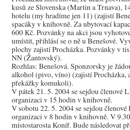
kusů ze Slovenska (Martin a Trnava), 14
hotelu (my hradíme jen 11) (zajistí Bene
spacáky v knihovně. Za ubytovací kapac
600 Kč. Pozvánky na akci jsou vyhotov
umístit, přihlásí se o ně u Benešové. V
plochy zajistí Procházka. Pozvánky v ti
NN (Žantovský).
Rozhlas: Benešová. Sponzorsky je žádouc
alkohol (pivo, víno) (zajistí Procházka, 
překážky komukoli).
V pátek 21. 5. 2004 se sejdou členové LI
organizaci v 15 hodin v knihovně.
V sobotu 22. 5. 2004 se sejdou členové L
organizaci v 8 hodin v knihovně. V 9.30
místostarosta Koníř. Bude následovat p