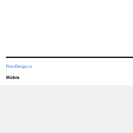
PressDesign.cz
iKobra