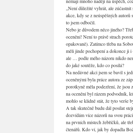
nemají mnoho nadějí na úspěch, co
„Není důležité vyhrát, ale zúčastni
akce, kdy se z neúspěšných autorů st
to jsem odbočil.
Nebo je důvodem něco jiného? Třeb
ocenění! Není to právě strach porot
opakovaně). Zatímco třeba na Sobotc
měli jinde pochopení a dokonce ji i 
ale … podle mého názoru nikdo nemů
do jaké soutěže, kdo co posílá?
Na nedávné akci jsem se bavil s jed
oceněnými byla práce autora ze zápa
porotkyně měla podezření, že jsou 
na ocenění byl rázem podvodník, kte
mohlo se klidně stát, že tyto verše b
A tak skutečně budu dál posílat ste
dozvídám více názorů na svou práci.
na prvních místech žebříčků, ale tř
čtenářů. Kdo ví, jak by dopadla Bož