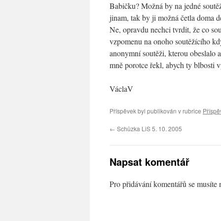
Babičku? Možná by na jedné soutěži
jinam, tak by ji možná četla doma d
Ne, opravdu nechci tvrdit, že co sou
vzpomenu na onoho soutěžícího kdy
anonymní soutěži, kterou obeslalo as
mně porotce řekl, abych ty blbosti 
VáclaV
Příspěvek byl publikován v rubrice
Příspě
←
Schůzka LiS 5. 10. 2005
Napsat komentář
Pro přidávání komentářů se musíte 