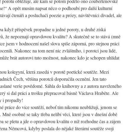
ž porotu obtěžuje, ale kam se potom podělo ono coubertenovské
t se!“ A opět musím napsat něco o podhoubí pro další kulturní
ávají čtenáři a posluchači poezie a prózy, návštěvníci divadel, ale
a když příspěvek propadne u jedné poroty, u druhé získá
ců, že nepoznají opravdovou kvalitu? A skutečně se to stává (mně
e jsem v hodnocení našel slova spíše záporná, pro stejnou práci
ocenili. Nakonec na tom není nic zvláštního, i porotci jsou lidé,
že brát autorovi tuto možnost, nakonec kdo je schopen uhlídat
nou kolegyní, která zasedá v porotě poetické soutěže. Mezi
dních Čech, většina porotců doporučila ocenění. Jen tato
zaslané verše povědomé. Sáhla do knihovny a z autora navrženého
rý si dal práci a trošku přepracoval básně Václava Hraběte. Ale
y i propadly!
jné práce do více soutěží, neboť tím nikomu neubližuji, jenom se
 Mně osobně se taky třeba nelíbí věci, které jsou v dnešní době
eba se pletu a jde o opravdovou kvalitu o níž rozhodne čas a zájem
ena Němcová, kdyby poslala do nějaké literární soutěže svoji