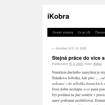
iKobra
Úvodní stránka
Co je LiS
Členov
Přejít
k
←
Schůzka LiS 5. 10. 2005
obsahu
Stejná práce do více s
webu
Publikováno
15. 9. 2005
|
Autor:
iKobra
Námětem dnešního zamyšlení je úryv
Šrámkova Sobotka, kde píše:
„…někt
nohama‘ i do několika básnických s
Dost dobře nechápu, o co panu poro
být posílána na jiné soutěže v pravi
autor grafoman neobtěžoval. Domnívá