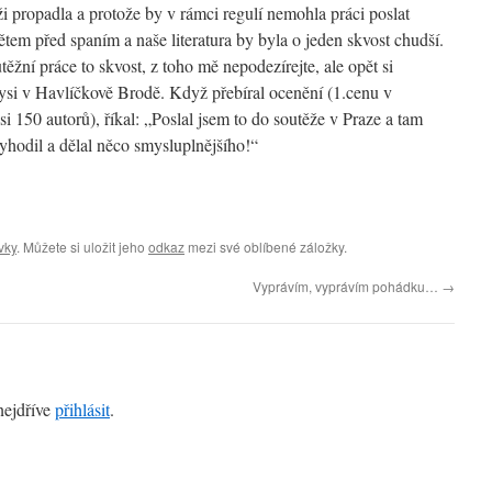
 propadla a protože by v rámci regulí nemohla práci poslat
ětem před spaním a naše literatura by byla o jeden skvost chudší.
těžní práce to skvost, z toho mě nepodezírejte, ale opět si
si v Havlíčkově Brodě. Když přebíral ocenění (1.cenu v
i 150 autorů), říkal: „Poslal jsem to do soutěže v Praze a tam
vyhodil a dělal něco smysluplnějšího!“
vky
. Můžete si uložit jeho
odkaz
mezi své oblíbené záložky.
Vyprávím, vyprávím pohádku…
→
nejdříve
přihlásit
.