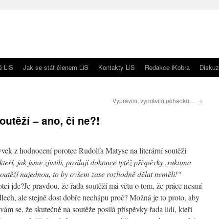
é LiS
Jak se stát členem LiS
Kontakty LiS
Redakce iKobra
Diskuz
Vyprávím, vyprávím pohádku…
→
outěží – ano, či ne?!
ek z hodnocení porotce Rudolfa Matyse na literární soutěži
eří, jak jsme zjistili, posílají dokonce tytéž příspěvky ,rukama
outěží najednou, to by ovšem zase rozhodně dělat neměli!“
tci jde?
Je pravdou, že řada soutěží má větu o tom, že práce nesmí
dlech, ale stejně dost dobře nechápu proč? Možná je to proto, aby
m se, že skutečně na soutěže posílá příspěvky řada lidí, kteří