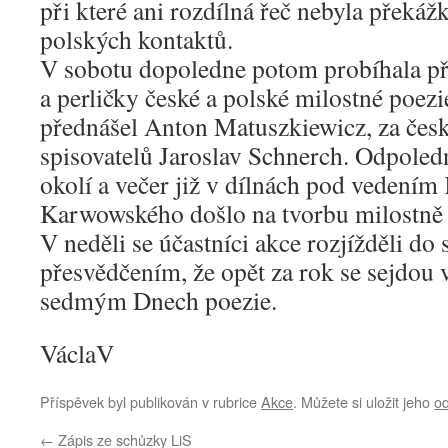
při které ani rozdílná řeč nebyla překáž
polských kontaktů.
V sobotu dopoledne potom probíhala př
a perličky české a polské milostné poezi
přednášel Anton Matuszkiewicz, za čes
spisovatelů Jaroslav Schnerch. Odpoledn
okolí a večer již v dílnách pod vedením
Karwowského došlo na tvorbu milostně 
V neděli se účastníci akce rozjížděli d
přesvědčením, že opět za rok se sejdou
sedmým Dnech poezie.
VáclaV
Příspěvek byl publikován v rubrice
Akce
. Můžete si uložit jeho
o
←
Zápis ze schůzky LiS