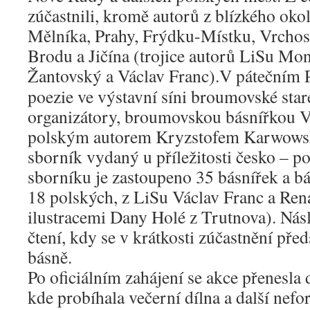
zúčastnili, kromě autorů z blízkého okol
Mělníka, Prahy, Frýdku-Místku, Vrchosl
Brodu a Jičína (trojice autorů LiSu Mo
Žantovský a Václav Franc).
V pátečním 
poezie ve výstavní síni broumovské star
organizátory, broumovskou básnířkou 
polským autorem Kryzstofem Karwowsk
sborník vydaný u příležitosti česko – p
sborníku je zastoupeno 35 básnířek a b
18 polských, z LiSu Václav Franc a Rená
ilustracemi Dany Holé z Trutnova). Nás
čtení, kdy se v krátkosti zúčastnění před
básně.
Po oficiálním zahájení se akce přenesla
kde probíhala večerní dílna a další nefo