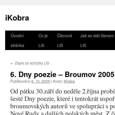
iKobra
Přejít
Úvodní
Co je
Členové
Jak se stát členem
k
stránka
LiS
LiS
LiS
obsahu
←
Zápis ze schůzky LiS
webu
6. Dny poezie – Broumov 2005
Publikováno
6. 10. 2005
|
Autor:
iKobra
Od pátku 30.září do neděle 2.října prob
šesté Dny poezie, které i tentokrát uspo
broumovských autorů ve spolupráci s p
Nové Rudy a dalších polských měst. Z če