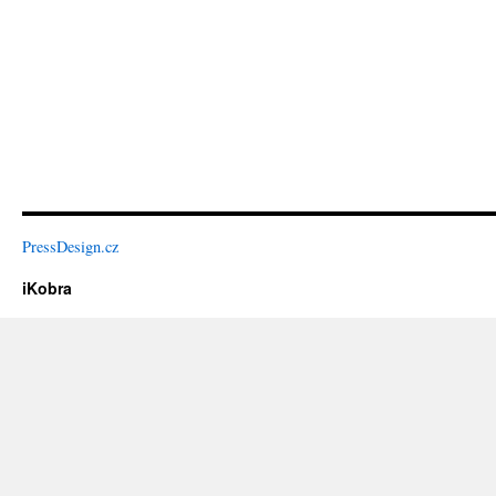
PressDesign.cz
iKobra