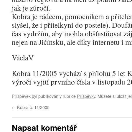
jak je zúročí.
Kobra je rádcem, pomocníkem a přítel
slyšel, že i přítelkyní do postele). Doufá
čas vydržím, aby mohla obšťastňovat záj
nejen na Jičínsku, ale díky internetu 
VáclaV
Kobra 11/2005 vychází s přílohu 5 let K
výročí vyjití prvního čísla v listopadu 
Příspěvek byl publikován v rubrice
Příspěvky
. Můžete si uložit j
←
Kobra č. 11/2005
Napsat komentář