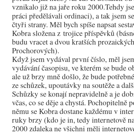
vznikalo již na jaře roku 2000.
Tehdy jse
práci předělávali ordinaci), a tak jsem s
čtyři strany. Měl bych spíše napsat sesta
Kobra složena z trojice příspěvků (bás
budu vracet a dvou kratších prozaickýc
Prochorových).
Když jsem vydával první číslo, měl jse
vydávání časopisu, ve kterém se bude ob
ale už brzy mně došlo, že bude potřebn
ze schůzek, upoutávky na soutěže a další
Schůzky se konají nepravidelně a je dobr
včas, co se děje a chystá. Pochopitelně p
němu se Kobra dostane každému v inte
ruky brzy (kdo je in, tedy internetově n
2000 zdaleka ne všichni měli internetov