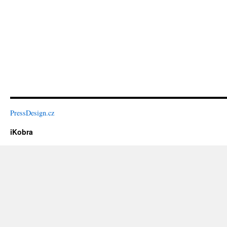
PressDesign.cz
iKobra