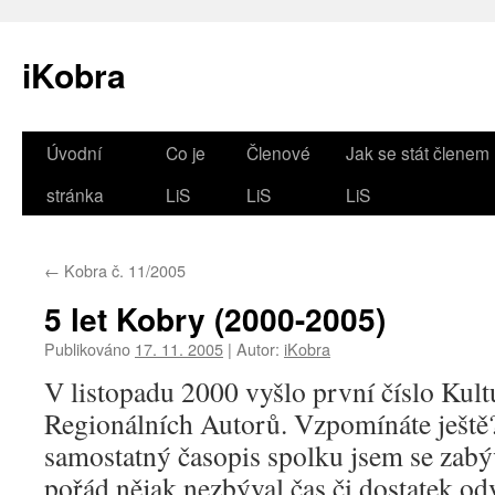
iKobra
Přejít
Úvodní
Co je
Členové
Jak se stát členem
k
stránka
LiS
LiS
LiS
obsahu
←
Kobra č. 11/2005
webu
5 let Kobry (2000-2005)
Publikováno
17. 11. 2005
|
Autor:
iKobra
V listopadu 2000 vyšlo první číslo Ku
Regionálních Autorů. Vzpomínáte ješt
samostatný časopis spolku jsem se zabýva
pořád nějak nezbýval čas či dostatek od