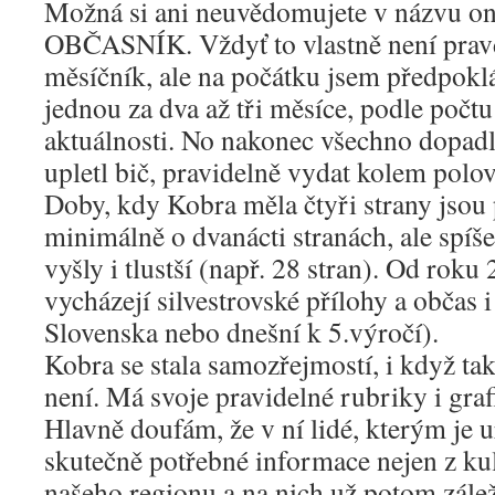
Možná si ani neuvědomujete v názvu on
OBČASNÍK. Vždyť to vlastně není pra
měsíčník, ale na počátku jsem předpoklá
jednou za dva až tři měsíce, podle počtu
aktuálnosti. No nakonec všechno dopadlo
upletl bič, pravidelně vydat kolem polov
Doby, kdy Kobra měla čtyři strany jsou
minimálně o dvanácti stranách, ale spíš
vyšly i tlustší (např. 28 stran). Od rok
vycházejí silvestrovské přílohy a občas i
Slovenska nebo dnešní k 5.výročí).
Kobra se stala samozřejmostí, i když t
není. Má svoje pravidelné rubriky i graf
Hlavně doufám, že v ní lidé, kterým je u
skutečně potřebné informace nejen z ku
našeho regionu a na nich už potom záleží