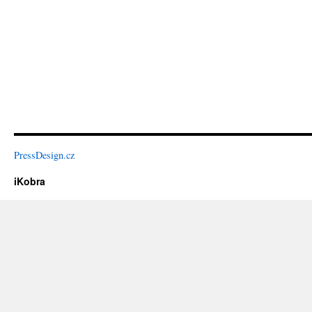
PressDesign.cz
iKobra