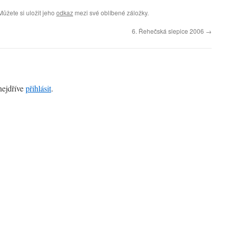
 Můžete si uložit jeho
odkaz
mezi své oblíbené záložky.
6. Řehečská slepice 2006
→
nejdříve
přihlásit
.