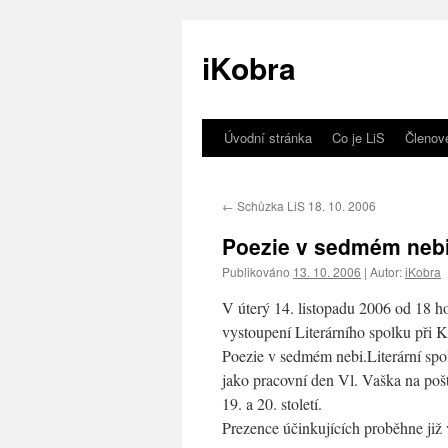
iKobra
Úvodní stránka
Co je LiS
Členov
Přejít
k
←
Schůzka LiS 18. 10. 2006
obsahu
Poezie v sedmém nebi 
webu
Publikováno
13. 10. 2006
|
Autor:
iKobra
V úterý 14. listopadu 2006 od 18 h
vystoupení Literárního spolku při K
Poezie v sedmém nebi.
Literární sp
jako pracovní den Vl. Vaška na poš
19. a 20. století.
Prezence účinkujících proběhne již 