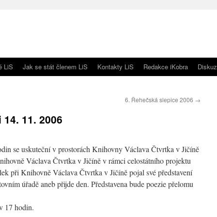
é LiS
Jak se stát členem LiS
Kontakty LiS
Redakce iKobra
Diskuz
6. Řehečská slepice 2006
→
14. 11. 2006
odin se uskuteční v prostorách Knihovny Václava Čtvrtka v Jičíně
nihovně Václava Čtvrtka v Jičíně v rámci celostátního projektu
olek při Knihovně Václava Čtvrtka v Jičíně pojal své představení
tovním úřadě aneb přijde den. Představena bude poezie přelomu
v 17 hodin.