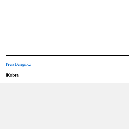
PressDesign.cz
iKobra