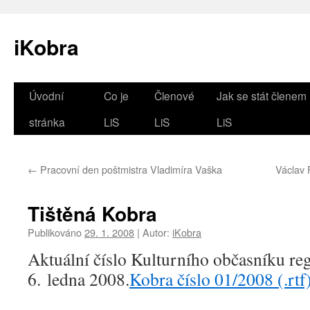
iKobra
Přejít
Úvodní
Co je
Členové
Jak se stát členem
k
stránka
LiS
LiS
LiS
obsahu
←
Pracovní den poštmistra Vladimíra Vaška
Václav 
webu
Tištěná Kobra
Publikováno
29. 1. 2008
|
Autor:
iKobra
Aktuální číslo Kulturního občasníku re
6. ledna 2008.
Kobra číslo 01/2008 (.rtf