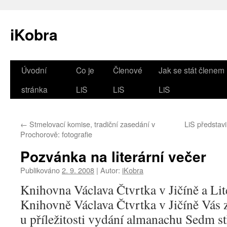
iKobra
Přejít
Úvodní
Co je
Členové
Jak se stát členem
k
stránka
LiS
LiS
LiS
obsahu
←
Stmelovací komise, tradiční zasedání v
LiS představi
webu
Prochorově: fotografie
Pozvánka na literární večer
Publikováno
2. 9. 2008
|
Autor:
iKobra
Knihovna Václava Čtvrtka v Jičíně a Lit
Knihovně Václava Čtvrtka v Jičíně Vás z
u příležitosti vydání almanachu Sedm s