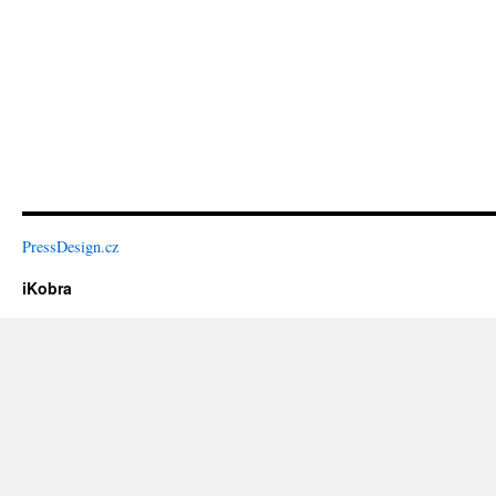
PressDesign.cz
iKobra