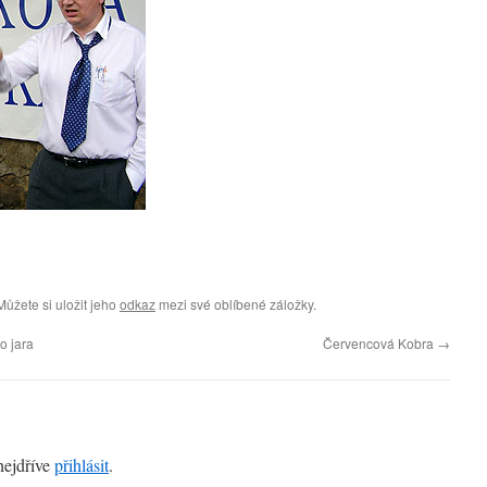
 Můžete si uložit jeho
odkaz
mezi své oblíbené záložky.
o jara
Červencová Kobra
→
nejdříve
přihlásit
.