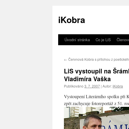
iKobra
Úvodní stránka
Co je LiS
Členov
Přejít
k
←
Červnová Kobra s přílohou z poetickéh
obsahu
LiS vystoupil na Šrá
webu
Vladimíra Vaška
Publikováno
3. 7. 2007
|
Autor:
iKobra
Vystoupení Literárního spolku při 
zpět zachycuje fotoreportáž z 51. ro