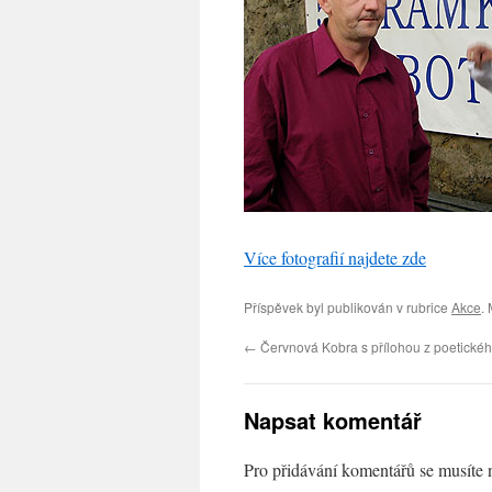
Více fotografií najdete zde
Příspěvek byl publikován v rubrice
Akce
.
←
Červnová Kobra s přílohou z poetickéh
Napsat komentář
Pro přidávání komentářů se musíte 