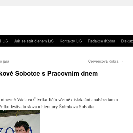
é LiS
Jak se stát členem LiS
Kontakty LiS
Redakce iKobra
Diskuz
o jara
Červencová Kobra
→
mkově Sobotce s Pracovním dnem
Knihovně Václava Čtvrtka Jičín včetně dislokační anabáze tam a
čníku festivalu slova a literatury Šrámkova Sobotka.