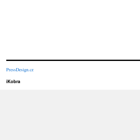
PressDesign.cz
iKobra