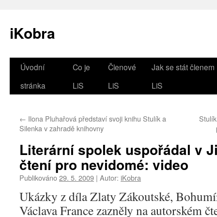
iKobra
Přejít
Úvodní
Co je
Členové
Jak se stát členem
k
stránka
LiS
LiS
LiS
obsahu
←
Ilona Pluhařová představí svoji knihu Stulík a
Stulík
webu
Silenka v zahradě knihovny
Literární spolek uspořádal v J
čtení pro nevidomé: video
Publikováno
29. 5. 2009
|
Autor:
iKobra
Ukázky z díla Zlaty Zákoutské, Bohumí
Václava France zazněly na autorském čt