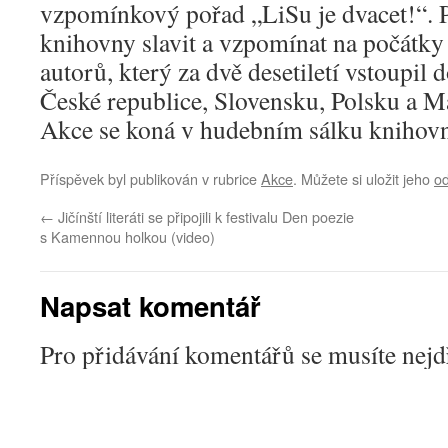
vzpomínkový pořad „LiSu je dvacet!“. Př
knihovny slavit a vzpomínat na počátky
autorů, který za dvě desetiletí vstoupil 
České republice, Slovensku, Polsku a M
Akce se koná v hudebním sálku knihovny
Příspěvek byl publikován v rubrice
Akce
. Můžete si uložit jeho
o
←
Jičínští literáti se připojili k festivalu Den poezie
s Kamennou holkou (video)
Napsat komentář
Pro přidávání komentářů se musíte nej