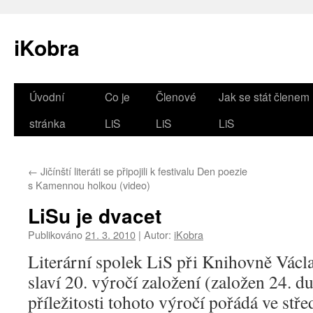
iKobra
Přejít
Úvodní
Co je
Členové
Jak se stát členem
k
stránka
LiS
LiS
LiS
obsahu
←
Jičínští literáti se připojili k festivalu Den poezie
webu
s Kamennou holkou (video)
LiSu je dvacet
Publikováno
21. 3. 2010
|
Autor:
iKobra
Literární spolek LiS při Knihovně Václa
slaví 20. výročí založení (založen 24. 
příležitosti tohoto výročí pořádá ve st