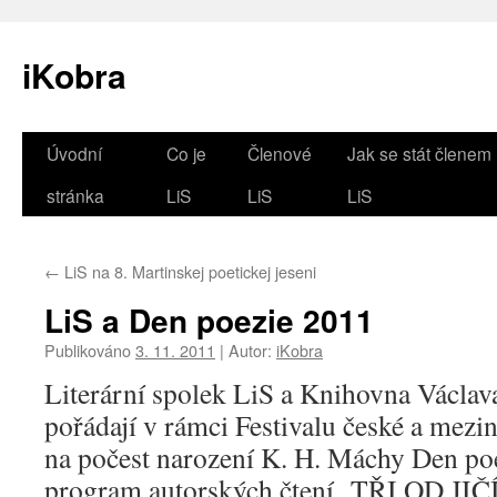
iKobra
Přejít
Úvodní
Co je
Členové
Jak se stát členem
k
stránka
LiS
LiS
LiS
obsahu
←
LiS na 8. Martinskej poetickej jeseni
webu
LiS a Den poezie 2011
Publikováno
3. 11. 2011
|
Autor:
iKobra
Literární spolek LiS a Knihovna Václava
pořádají v rámci Festivalu české a mezi
na počest narození K. H. Máchy Den po
program autorských čtení „TŘI OD JIČ