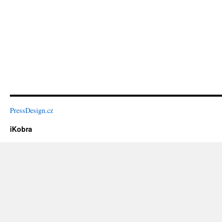
PressDesign.cz
iKobra