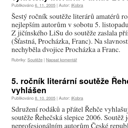
Publikováno
6. 11. 2005
|
Autor:
iKobra
Šestý ročník soutěže literárů amatérů r
nejlepším autorům v sobotu 5. listopadu 
Z jičínského LiSu do soutěže zaslala pří
(Šťastná, Procházka, Franc). Na slavnos
nechyběla dvojice Procházka a Franc.
Rubriky:
Soutěže
|
Napsat komentář
5. ročník literární soutěže Ře
vyhlášen
Publikováno
8. 10. 2005
|
Autor:
iKobra
Sdružení rodáků a přátel Řehče vyhlašuje
soutěže Řehečská slepice 2006. Soutěž 
neprofesionálním autorům České republ