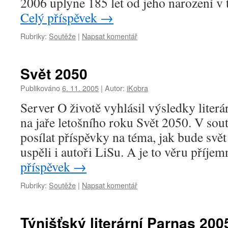
2006 uplyne 185 let od jeho narození v
Celý příspěvek
→
Rubriky:
Soutěže
|
Napsat komentář
Svět 2050
Publikováno
6. 11. 2005
|
Autor:
iKobra
Server O životě vyhlásil výsledky literá
na jaře letošního roku Svět 2050. V sou
posílat příspěvky na téma, jak bude svě
uspěli i autoři LiSu. A je to věru příj
příspěvek
→
Rubriky:
Soutěže
|
Napsat komentář
Týnišťský literární Parnas 200