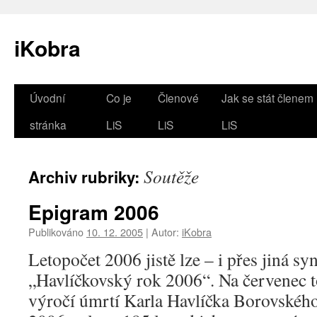
iKobra
Přejít
Úvodní
Co je
Členové
Jak se stát členem
k
stránka
LiS
LiS
LiS
obsahu
Soutěže
Archiv rubriky:
webu
Epigram 2006
Publikováno
10. 12. 2005
|
Autor:
iKobra
Letopočet 2006 jistě lze – i přes jiná s
„Havlíčkovský rok 2006“. Na červenec t
výročí úmrtí Karla Havlíčka Borovského 