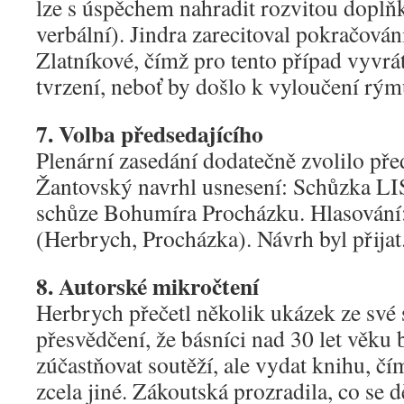
lze s úspěchem nahradit rozvitou doplň
verbální). Jindra zarecitoval pokračován
Zlatníkové, čímž pro tento případ vyvrá
tvrzení, neboť by došlo k vyloučení rým
7. Volba předsedajícího
Plenární zasedání dodatečně zvolilo pře
Žantovský navrhl usnesení: Schůzka LIS
schůze Bohumíra Procházku. Hlasování: 
(Herbrych, Procházka). Návrh byl přijat
8. Autorské mikročtení
Herbrych přečetl několik ukázek ze své s
přesvědčení, že básníci nad 30 let věku 
zúčastňovat soutěží, ale vydat knihu, čí
zcela jiné. Zákoutská prozradila, co se d