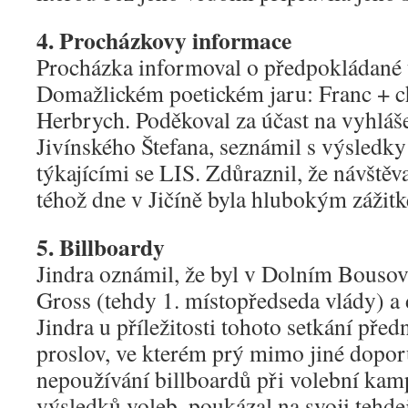
4. Procházkovy informace
Procházka informoval o předpokládané 
Domažlickém poetickém jaru: Franc + c
Herbrych. Poděkoval za účast na vyhláš
Jivínského Štefana, seznámil s výsledk
týkajícími se LIS. Zdůraznil, že návštěv
téhož dne v Jičíně byla hlubokým zážit
5. Billboardy
Jindra oznámil, že byl v Dolním Bousov
Gross (tehdy 1. místopředseda vlády) a da
Jindra u příležitosti tohoto setkání pře
proslov, ve kterém prý mimo jiné dopor
nepoužívání billboardů při volební kam
výsledků voleb, poukázal na svoji tehdej