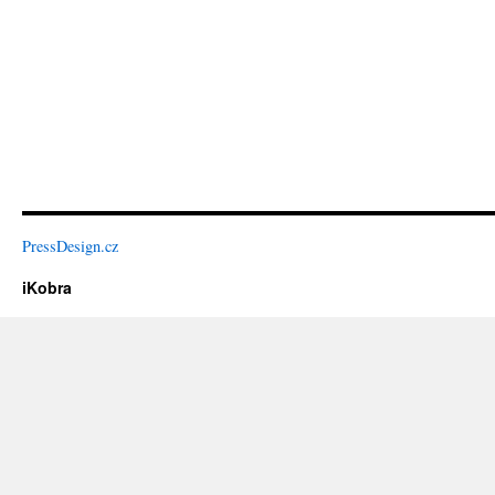
PressDesign.cz
iKobra