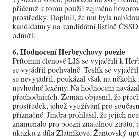
přičemž k tomu použil zejména hovorov
prostředky. Doplnil, že mu byla nabídn
kandidatury na kandidátní listině ČSSD,
odmítl.
6. Hodnocení Herbrychovy poezie
Přítomní členové LIS se vyjádřili k Her
se vyjádřil pochvalně. Teslík se vyjádř
se nevyjádřil, poukázal však na několi
nevhodné lexémy. Na hodnocení navázal
přechodnících. Zeman objasnil, že přec
prostředek, jehož využívání pro současn
příznačné. Jindra prohlásil, že jejich ne
znamenalo pro poezii znatelnou ztrátu, 
ukázku z díla Zlatníkové. Žantovský up