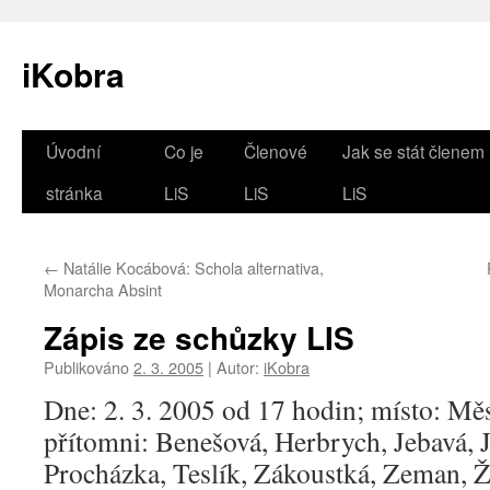
iKobra
Přejít
Úvodní
Co je
Členové
Jak se stát členem
k
stránka
LiS
LiS
LiS
obsahu
←
Natálie Kocábová: Schola alternativa,
webu
Monarcha Absint
Zápis ze schůzky LIS
Publikováno
2. 3. 2005
|
Autor:
iKobra
Dne: 2. 3. 2005 od 17 hodin; místo: Měs
přítomni: Benešová, Herbrych, Jebavá, 
Procházka, Teslík, Zákoustká, Zeman, 