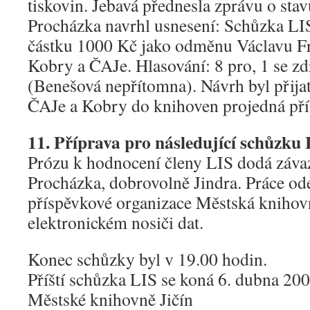
tiskovin. Jebavá přednesla zprávu o sta
Procházka navrhl usnesení: Schůzka LI
částku 1000 Kč jako odměnu Václavu Fr
Kobry a ČAJe. Hlasování: 8 pro, 1 se zd
(Benešová nepřítomna). Návrh byl přijat
ČAJe a Kobry do knihoven projedná pří
11. Příprava pro následující schůzku
Prózu k hodnocení členy LIS dodá záva
Procházka, dobrovolně Jindra. Práce od
příspěvkové organizace Městská knihovn
elektronickém nosiči dat.
Konec schůzky byl v 19.00 hodin.
Příští schůzka LIS se koná 6. dubna 20
Městské knihovně Jičín