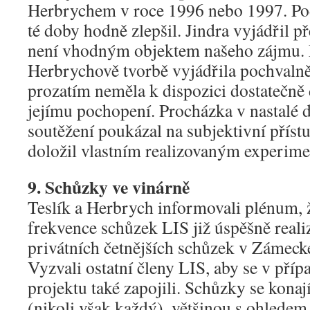
Herbrychem v roce 1996 nebo 1997. Pod
té doby hodně zlepšil. Jindra vyjádřil př
není vhodným objektem našeho zájmu. 
Herbrychově tvorbě vyjádřila pochvalně,
prozatím neměla k dispozici dostatečně
jejímu pochopení. Procházka v nastalé d
soutěžení poukázal na subjektivní příst
doložil vlastním realizovaným experim
9. Schůzky ve vinárně
Teslík a Herbrych informovali plénum, 
frekvence schůzek LIS již úspěšně realiz
privátních četnějších schůzek v Zámecké
Vyzvali ostatní členy LIS, aby se v pří
projektu také zapojili. Schůzky se konaj
(nikoli však každý), většinou s ohlede