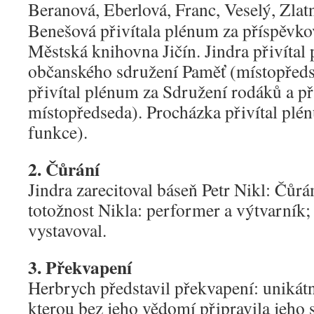
Beranová, Eberlová, Franc, Veselý, Zlat
Benešová přivítala plénum za příspěvko
Městská knihovna Jičín. Jindra přivítal
občanského sdružení Paměť (místopředs
přivítal plénum za Sdružení rodáků a př
místopředseda). Procházka přivítal plé
funkce).
2. Čůrání
Jindra zarecitoval báseň Petr Nikl: Čůr
totožnost Nikla: performer a výtvarní
vystavoval.
3. Překvapení
Herbrych představil překvapení: unikátn
kterou bez jeho vědomí připravila jeho 