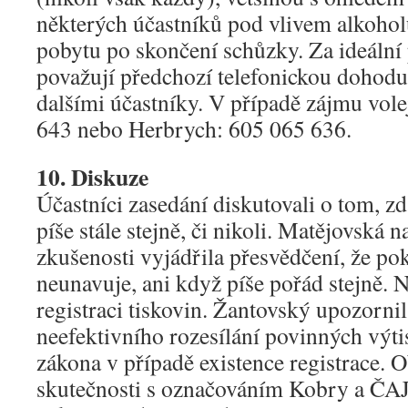
některých účastníků pod vlivem alkohol
pobytu po skončení schůzky. Za ideální 
považují předchozí telefonickou dohodu
dalšími účastníky. V případě zájmu vole
643 nebo Herbrych: 605 065 636.
10. Diskuze
Účastníci zasedání diskutovali o tom, zd
píše stále stejně, či nikoli. Matějovská n
zkušenosti vyjádřila přesvědčení, že po
neunavuje, ani když píše pořád stejně. 
registraci tiskovin. Žantovský upozornil
neefektivního rozesílání povinných výti
zákona v případě existence registrace. O
skutečnosti s označováním Kobry a ČAJe