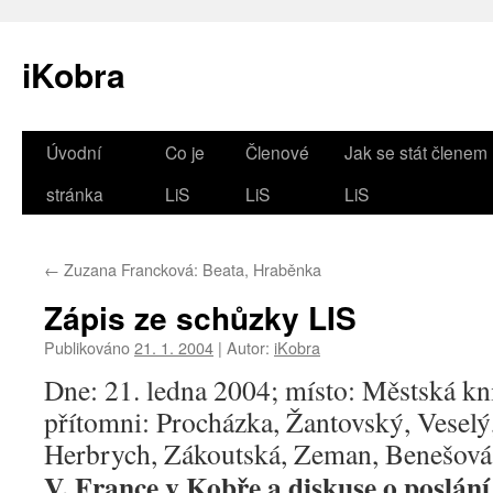
iKobra
Přejít
Úvodní
Co je
Členové
Jak se stát členem
k
stránka
LiS
LiS
LiS
obsahu
←
Zuzana Francková: Beata, Hraběnka
webu
Zápis ze schůzky LIS
Publikováno
21. 1. 2004
|
Autor:
iKobra
Dne: 21. ledna 2004; místo: Městská kn
přítomni: Procházka, Žantovský, Veselý,
Herbrych, Zákoutská, Zeman, Benešová
V. France v Kobře a diskuse o poslán