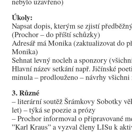
nebylo uzavřeno)
Úkoly:
Napsat dopis, kterým se zjistí předběžn
(Prochor – do příští schůzky)
Adresář má Monika (zaktualizovat do př
Monika)
Sehnat levný nocleh a sponzory (všichn
Hlavní název setkání např. Jičínské poeti
minula – prodlouženo – návrhy všichni 
3. Různé
– literární soutěž Šrámkovy Sobotky v
let) – týká se poezie a prózy
– Prochor informoval o připravované m
”Karl Kraus” a vyzval členy LISu k aktiv