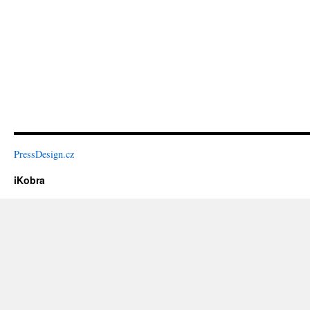
PressDesign.cz
iKobra