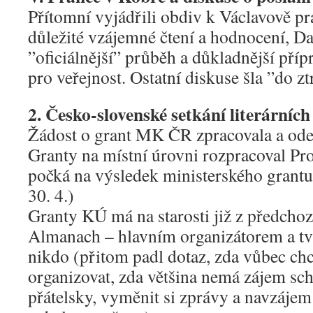
Přítomní vyjádřili obdiv k Václavově prá
důležité vzájemné čtení a hodnocení, Da
”oficiálnější” průběh a důkladnější příp
pro veřejnost. Ostatní diskuse šla ”do zt
2. Česko-slovenské setkání literárníc
Žádost o grant MK ČR zpracovala a odes
Granty na místní úrovni rozpracoval Pr
počká na výsledek ministerského grant
30. 4.)
Granty KÚ má na starosti již z předch
Almanach – hlavním organizátorem a tv
nikdo (přitom padl dotaz, zda vůbec ch
organizovat, zda většina nemá zájem sc
přátelsky, vyměnit si zprávy a navzájem