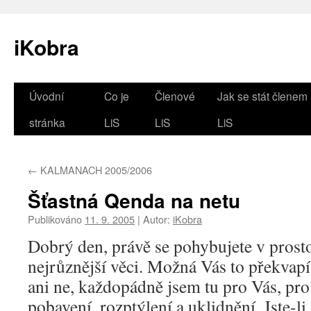
iKobra
Přejít
Úvodní
Co je
Členové
Jak se stát členem
k
stránka
LiS
LiS
LiS
obsahu
←
KALMANACH 2005/2006
webu
Šťastná Qenda na netu
Publikováno
11. 9. 2005
|
Autor:
iKobra
Dobrý den, právě se pohybujete v prosto
nejrůznější věci. Možná Vás to překvapí
ani ne, každopádně jsem tu pro Vás, pro
pobavení, rozptýlení a uklidnění. Jste-li 