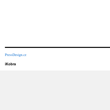
PressDesign.cz
iKobra