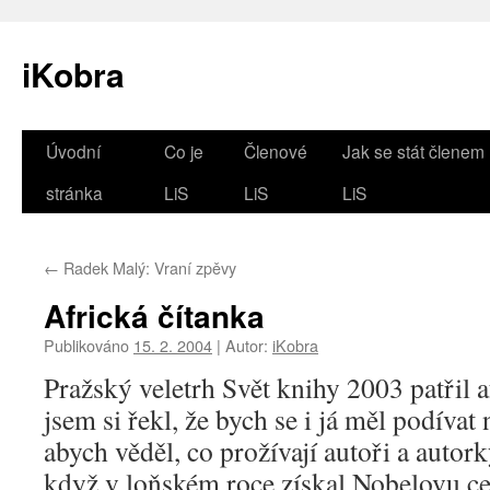
iKobra
Přejít
Úvodní
Co je
Členové
Jak se stát členem
k
stránka
LiS
LiS
LiS
obsahu
←
Radek Malý: Vraní zpěvy
webu
Africká čítanka
Publikováno
15. 2. 2004
|
Autor:
iKobra
Pražský veletrh Svět knihy 2003 patřil af
jsem si řekl, že bych se i já měl podívat 
abych věděl, co prožívají autoři a autork
když v loňském roce získal Nobelovu cen