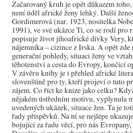
Začarovaný kruh je opět důkazem toho, ž
není úděl africké ženy lehký. Další žen
Gordimerová (nar. 1923, nositelka Nobe
1991), ve své ukázce Ti, co se rodí pro
popisuje život jihoafrické dívky Very, k
nájemníka – cizince z Irska. A opět zd
generační pohledy, situaci ženy ve vzt
těhotenství a cesta do Evropy, končící op
V závěru knihy je i přehled africké liter
slovenštině pro ty, kteří projeví o tuto 
zájem. Co říct ke knize jako celku? Kdy
nějakém ústředním motivu, vyplynula mě, 
uvedených ukázek, situace žen. Ta je to
řady příspěvků. Na ní se nejlépe ukazuje
bojující za řadu věcí, pro nás Evropany