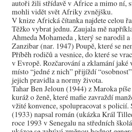
autoři žili střídavě v Africe a mimo ní, s
mohli vidět svět Afriky zvnějšku.
V knize Africká čítanka najdete celou ř
Těžko vybrat jednu. Zaujala mě napříkl
Ahmeda Mohameda , který se narodil a d
Zanzibar (nar. 1947) Poupě, které se n
Příběh rodičů a vesnice, do které se vra
v Evropě. Rozčarování a zklamání jaké v
místo “jedné z nich” přijíždí “osobnost
jejich pravidla a normy života.
Tahar Ben Jeloun (1944) z Maroka píše
kuráž o ženě, které mafie zavraždí manž
vžité konvence, spolupracovat s policií
(1933) napsal román (ukázka Král Tillee
roce 1993 v Senegalu na středních škol
ukázce se zabývá změnou hodnot genera