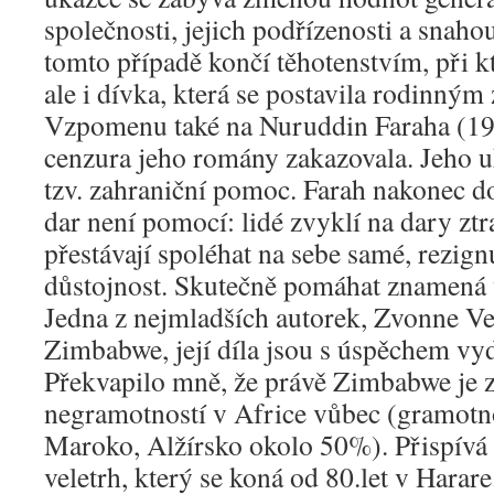
společnosti, jejich podřízenosti a snaho
tomto případě končí těhotenstvím, při k
ale i dívka, která se postavila rodinným
Vzpomenu také na Nuruddin Faraha (19
cenzura jeho romány zakazovala. Jeho 
tzv. zahraniční pomoc. Farah nakonec d
dar není pomocí: lidé zvyklí na dary ztr
přestávají spoléhat na sebe samé, rezignu
důstojnost. Skutečně pomáhat znamená 
Jedna z nejmladších autorek, Zvonne Ve
Zimbabwe, její díla jsou s úspěchem vyd
Překvapilo mně, že právě Zimbabwe je z
negramotností v Africe vůbec (gramotn
Maroko, Alžírsko okolo 50%). Přispívá 
veletrh, který se koná od 80.let v Harare