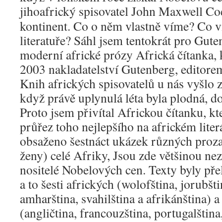
jihoafrický spisovatel John Maxwell Co
kontinent. Co o něm vlastně víme? Co v
literatuře? Sáhl jsem tentokrát pro Gut
moderní africké prózy Africká čítanka, 
2003 nakladatelství Gutenberg, editore
Knih afrických spisovatelů u nás vyšlo 
když právě uplynulá léta byla plodná, d
Proto jsem přivítal Africkou čítanku, k
průřez toho nejlepšího na africkém liter
obsaženo šestnáct ukázek různých proz
ženy) celé Afriky, Jsou zde většinou ne
nositelé Nobelových cen. Texty byly pře
a to šesti afrických (wolofština, jorubšti
amharština, svahilština a afrikánština) a
(angličtina, francouzština, portugalština