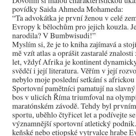
Dovolím si malou charakteristickou uká
povídky Saida Ahmeda Mohameda:
“Ta advokátka je první ženou v celé zemi
Evropy k bělochům pro jejich kouzla. Jes
narodila? V Bumbwisudi!”
Myslím si, že je to kniha zajímavá a stojí
mě vzít atlas a oprášit zastaralé znalost
let, vždyť Afrika je kontinent dynamicky
svědčí i její literatura. Věřím v její rozvo
nebylo moje poslední setkání s africkou 
Sportovní pamětníci pamatují na slavný
bos v ulicích Říma triumfoval na olymp
maratónském závodě. Tehdy byl prvním
sportu, uběhlo čtyřicet let a podívejte s
významnější sportovní atletický podnik
keňské nebo etiopské vytrvalce hrabe 