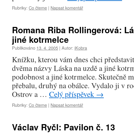
Rubriky:
Co čteme
|
Napsat komentář
Romana Riba Rollingerová: Lá
jiné kotrmelce
Publikováno
13. 4. 2005
|
Autor:
iKobra
Knížku, kterou vám dnes chci představi
dvěma názvy Láska na uzdě a jiné kotrm
podobnost a jiné kotrmelce. Skutečně m
přebalu, druhý na obálce. Vydalo ji v r
Ostrov a …
Celý příspěvek
→
Rubriky:
Co čteme
|
Napsat komentář
Václav Ryčl: Pavilon č. 13