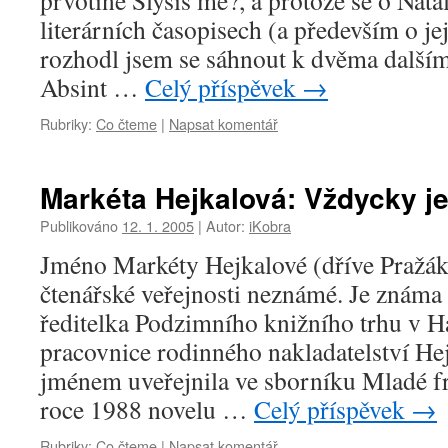
prvotině Slyšíš mě?, a protože se o Natá
literárních časopisech (a především o je
rozhodl jsem se sáhnout k dvěma další
Absint …
Celý příspěvek
→
Rubriky:
Co čteme
|
Napsat komentář
Markéta Hejkalová: Vždycky j
Publikováno
12. 1. 2005
|
Autor:
iKobra
Jméno Markéty Hejkalové (dříve Pražák
čtenářské veřejnosti neznámé. Je známa
ředitelka Podzimního knižního trhu v H
pracovnice rodinného nakladatelství He
jménem uveřejnila ve sborníku Mladé f
roce 1988 novelu …
Celý příspěvek
→
Rubriky:
Co čteme
|
Napsat komentář