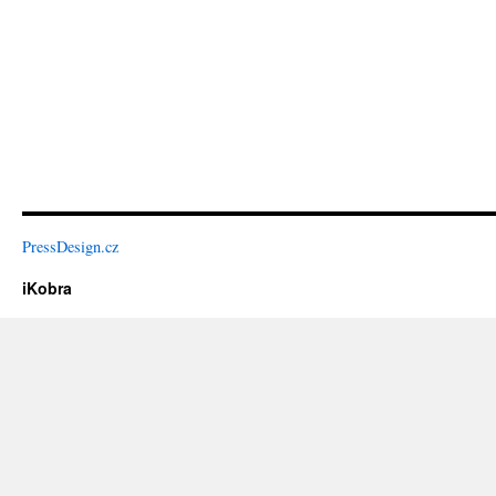
PressDesign.cz
iKobra