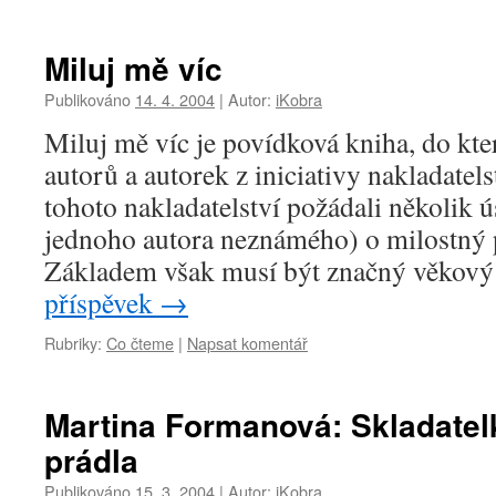
Miluj mě víc
Publikováno
14. 4. 2004
|
Autor:
iKobra
Miluj mě víc je povídková kniha, do kter
autorů a autorek z iniciativy nakladatels
tohoto nakladatelství požádali několik 
jednoho autora neznámého) o milostný 
Základem však musí být značný věkov
příspěvek
→
Rubriky:
Co čteme
|
Napsat komentář
Martina Formanová: Skladate
prádla
Publikováno
15. 3. 2004
|
Autor:
iKobra