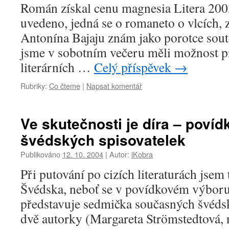
Román získal cenu magnesia Litera 2003 
uvedeno, jedná se o romaneto o vlcích, z
Antonína Bajaju znám jako porotce sout
jsme v sobotním večeru měli možnost p
literárních …
Celý příspěvek
→
Rubriky:
Co čteme
|
Napsat komentář
Ve skutečnosti je díra – poví
švédských spisovatelek
Publikováno
12. 10. 2004
|
Autor:
iKobra
Při putování po cizích literaturách jsem 
Švédska, neboť se v povídkovém výboru 
představuje sedmička současných švéds
dvě autorky (Margareta Strömstedtová, n