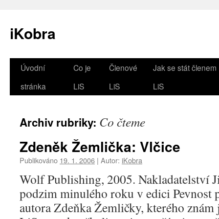
iKobra
Přejít
Úvodní
Co je
Členové
Jak se stát členem
k
stránka
LiS
LiS
LiS
obsahu
Co čteme
Archiv rubriky:
webu
Zdeněk Žemlička: Vlčice
Publikováno
19. 1. 2006
|
Autor:
iKobra
Wolf Publishing, 2005. Nakladatelství J
podzim minulého roku v edici Pevnost p
autora Zdeňka Žemličky, kterého znám 