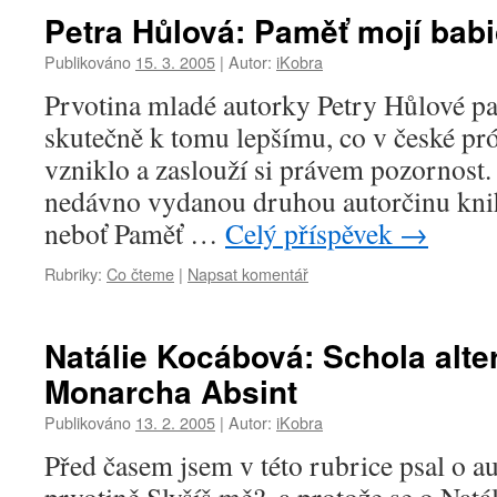
Petra Hůlová: Paměť mojí bab
Publikováno
15. 3. 2005
|
Autor:
iKobra
Prvotina mladé autorky Petry Hůlové p
skutečně k tomu lepšímu, co v české pró
vzniklo a zaslouží si právem pozornost. 
nedávno vydanou druhou autorčinu knih
neboť Paměť …
Celý příspěvek
→
Rubriky:
Co čteme
|
Napsat komentář
Natálie Kocábová: Schola alter
Monarcha Absint
Publikováno
13. 2. 2005
|
Autor:
iKobra
Před časem jsem v této rubrice psal o a