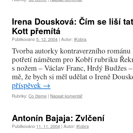
Irena Dousková: Čím se liší ta
Kott přemítá
Publikováno
5. 12. 2004
|
Autor:
iKobra
Tvorba autorky kontraverzního románu 
potřetí námětem pro Kobří rubriku Řekn
s nožem – Václav Franc, Hrdý Budžes –
mě, že bych si měl udělat o Ireně Dous
příspěvek
→
Rubriky:
Co čteme
|
Napsat komentář
Antonín Bajaja: Zvlčení
Publikováno
11. 11. 2004
|
Autor:
iKobra