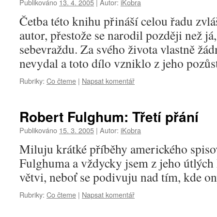
Publikováno
13. 4. 2005
|
Autor:
iKobra
Četba této knihu přináší celou řadu zvlá
autor, přestože se narodil později než já,
sebevraždu. Za svého života vlastně žá
nevydal a toto dílo vzniklo z jeho pozůst
Rubriky:
Co čteme
|
Napsat komentář
Robert Fulghum: Třetí přání
Publikováno
15. 3. 2005
|
Autor:
iKobra
Miluju krátké příběhy amerického spiso
Fulghuma a vždycky jsem z jeho útlých
větvi, neboť se podivuju nad tím, kde on
Rubriky:
Co čteme
|
Napsat komentář