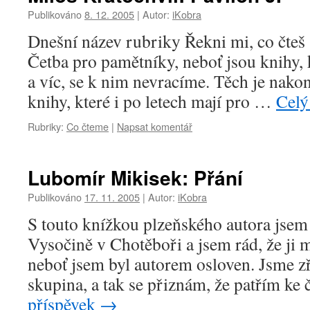
Publikováno
8. 12. 2005
|
Autor:
iKobra
Dnešní název rubriky Řekni mi, co čteš
Četba pro pamětníky, neboť jsou knihy,
a víc, se k nim nevracíme. Těch je nakon
knihy, které i po letech mají pro …
Celý
Rubriky:
Co čteme
|
Napsat komentář
Lubomír Mikisek: Přání
Publikováno
17. 11. 2005
|
Autor:
iKobra
S touto knížkou plzeňského autora jsem 
Vysočině v Chotěboři a jsem rád, že ji
neboť jsem byl autorem osloven. Jsme zř
skupina, a tak se přiznám, že patřím k
příspěvek
→