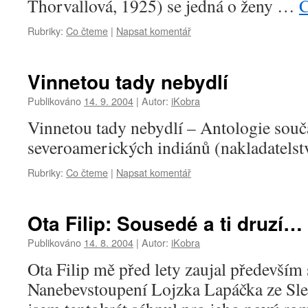
Thorvallová, 1925) se jedná o ženy …
C
Rubriky:
Co čteme
|
Napsat komentář
Vinnetou tady nebydlí
Publikováno
14. 9. 2004
|
Autor:
iKobra
Vinnetou tady nebydlí – Antologie sou
severoamerických indiánů (nakladatelst
Rubriky:
Co čteme
|
Napsat komentář
Ota Filip: Sousedé a ti druzí…
Publikováno
14. 8. 2004
|
Autor:
iKobra
Ota Filip mě před lety zaujal předevš
Nanebevstoupení Lojzka Lapáčka ze Slez