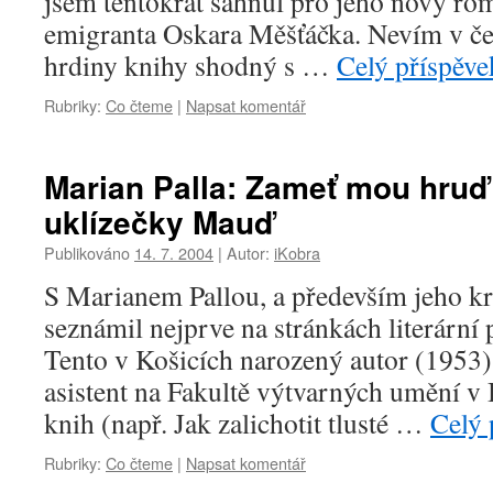
jsem tentokrát sáhnul pro jeho nový ro
emigranta Oskara Měšťáčka. Nevím v če
hrdiny knihy shodný s …
Celý příspěv
Rubriky:
Co čteme
|
Napsat komentář
Marian Palla: Zameť mou hruď 
uklízečky Mauď
Publikováno
14. 7. 2004
|
Autor:
iKobra
S Marianem Pallou, a především jeho kr
seznámil nejprve na stránkách literární 
Tento v Košicích narozený autor (1953
asistent na Fakultě výtvarných umění v
knih (např. Jak zalichotit tlusté …
Celý 
Rubriky:
Co čteme
|
Napsat komentář