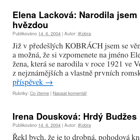
Elena Lacková: Narodila jsem
hvězdou
Publikováno
14. 6. 2004
|
Autor:
iKobra
Již v předešlých KOBRÁCH jsem se věno
a možná, že si vzpomenete na jméno Ele
žena, která se narodila v roce 1921 ve V
z nejznámějších a vlastně prvních roms
příspěvek
→
Rubriky:
Co čteme
|
Napsat komentář
Irena Dousková: Hrdý Budžes
Publikováno
14. 6. 2004
|
Autor:
iKobra
Řekl bych, že je to drobná, pohodová kn