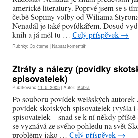
americké literatury. Poprvé jsem se s tí
četbě Sopiiny volby od Wiliama Styrona,
Nenadál je také povídkářem. Dosud vyd
knih a já měl tu …
Celý příspěvek
→
Rubriky:
Co čteme
|
Napsat komentář
Ztráty a nálezy (povídky skot
spisovatelek)
Publikováno
11. 5. 2005
|
Autor:
iKobra
Po souboru povídek welšských autorek ,
povídek skotských spisovatelek (vyšla i 
spisovatelek – snad se k ní někdy příště
se vyznává ze svého pohledu na svět Sko
problémy jako …
Celý příspěvek
→