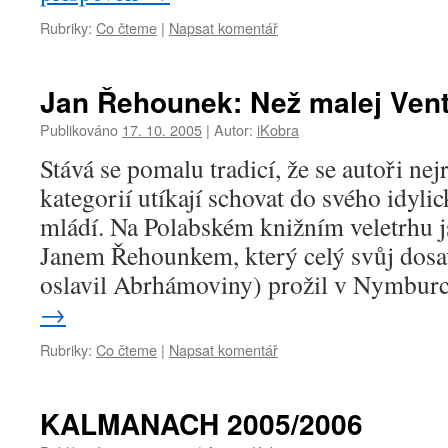
Rubriky:
Co čteme
|
Napsat komentář
Jan Řehounek: Než malej Vent
Publikováno
17. 10. 2005
|
Autor:
iKobra
Stává se pomalu tradicí, že se autoři ne
kategorií utíkají schovat do svého idyli
mládí. Na Polabském knižním veletrhu j
Janem Řehounkem, který celý svůj dosav
oslavil Abrhámoviny) prožil v Nymbu
→
Rubriky:
Co čteme
|
Napsat komentář
KALMANACH 2005/2006