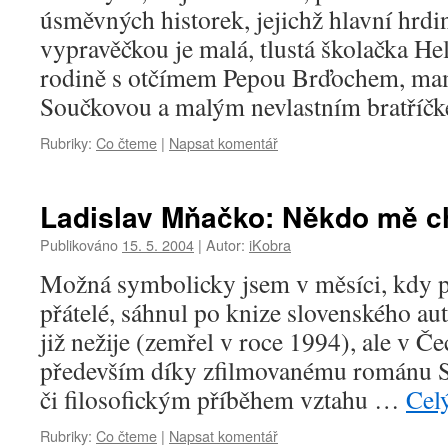
úsměvných historek, jejichž hlavní hrdi
vypravěčkou je malá, tlustá školačka He
rodině s otčímem Pepou Brďochem, m
Součkovou a malým nevlastním bratříč
Rubriky:
Co čteme
|
Napsat komentář
Ladislav Mňačko: Někdo mě ch
Publikováno
15. 5. 2004
|
Autor:
iKobra
Možná symbolicky jsem v měsíci, kdy př
přátelé, sáhnul po knize slovenského a
již nežije (zemřel v roce 1994), ale v Č
především díky zfilmovanému románu S
či filosofickým příběhem vztahu …
Cel
Rubriky:
Co čteme
|
Napsat komentář