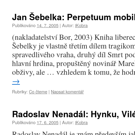
Jan Šebelka: Perpetuum mobi
Publikováno
14. 7. 2005
|
Autor:
iKobra
(nakladatelství Bor, 2003) Kniha libere
Šebelky je vlastně třetím dílem tragikom
spravedlivého vraha, druhý díl Smrt pod
hlavní hrdina, propuštěný novinář Mare
obživy, ale … vzhledem k tomu, že h
→
Rubriky:
Co čteme
|
Napsat komentář
Radoslav Nenadál: Hynku, Vi
Publikováno
17. 6. 2005
|
Autor:
iKobra
Radoslav Nenadál je znám především jak