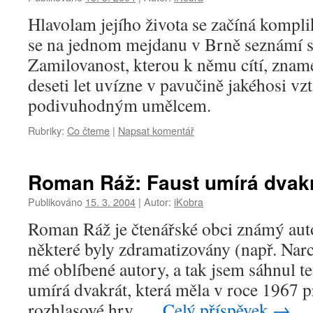
Hlavolam jejího života se začíná kompl
se na jednom mejdanu v Brně seznámí 
Zamilovanost, kterou k němu cítí, znam
deseti let uvízne v pavučině jakéhosi vz
podivuhodným umělcem.
Rubriky:
Co čteme
|
Napsat komentář
Roman Ráž: Faust umírá dvak
Publikováno
15. 3. 2004
|
Autor:
iKobra
Roman Ráž je čtenářské obci známý aut
některé byly zdramatizovány (např. Nar
mé oblíbené autory, a tak jsem sáhnul t
umírá dvakrát, která měla v roce 1967 
rozhlasové hry. …
Celý příspěvek
→