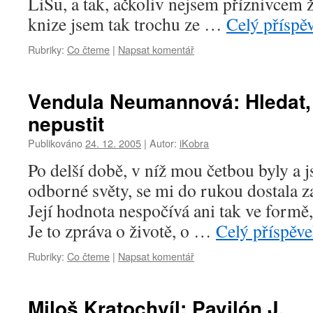
LiSu, a tak, ačkoliv nejsem příznivcem ž
knize jsem tak trochu ze …
Celý příspě
Rubriky:
Co čteme
|
Napsat komentář
Vendula Neumannová: Hledat, n
nepustit
Publikováno
24. 12. 2005
|
Autor:
iKobra
Po delší době, v níž mou četbou byly a j
odborné světy, se mi do rukou dostala z
Její hodnota nespočívá ani tak ve formě,
Je to zpráva o životě, o …
Celý příspěv
Rubriky:
Co čteme
|
Napsat komentář
Miloš Kratochvíl: Pavilón J.