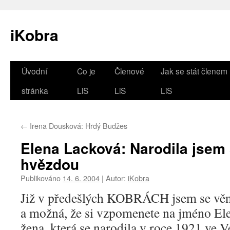
iKobra
Přejít
Úvodní
Co je
Členové
Jak se stát členem
k
stránka
LiS
LiS
LiS
obsahu
←
Irena Dousková: Hrdý Budžes
webu
Elena Lacková: Narodila jsem
hvězdou
Publikováno
14. 6. 2004
|
Autor:
iKobra
Již v předešlých KOBRÁCH jsem se věno
a možná, že si vzpomenete na jméno Ele
žena, která se narodila v roce 1921 ve V