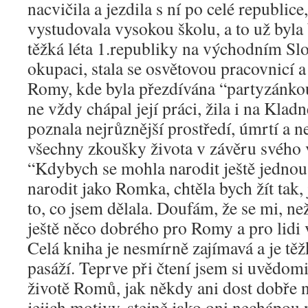
nacvičila a jezdila s ní po celé republice
vystudovala vysokou školu, a to už byla
těžká léta 1.republiky na východním Sl
okupaci, stala se osvětovou pracovnicí 
Romy, kde byla přezdívána “partyzánko
ne vždy chápal její práci, žila i na Kla
poznala nejrůznější prostředí, úmrtí a n
všechny zkoušky života v závěru svého 
“Kdybych se mohla narodit ještě jednou
narodit jako Romka, chtěla bych žít tak, j
to, co jsem dělala. Doufám, že se mi, ne
ještě něco dobrého pro Romy a pro lidi 
Celá kniha je nesmírně zajímavá a je těž
pasáží. Teprve při čtení jsem si uvědom
životě Romů, jak někdy ani dost dobře
jejich motivy, stejně jako oni nechápou 