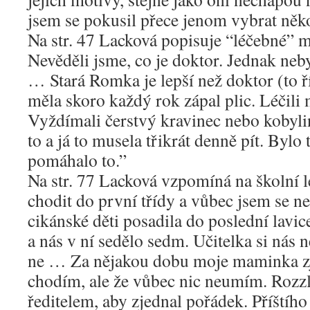
jsem se pokusil přece jenom vybrat něk
Na str. 47 Lacková popisuje “léčebné” me
Nevěděli jsme, co je doktor. Jednak neb
… Stará Romka je lepší než doktor (to ří
měla skoro každý rok zápal plic. Léčili
Vyždímali čerstvý kravinec nebo kobylin
to a já to musela třikrát denně pít. Bylo 
pomáhalo to.”
Na str. 77 Lacková vzpomíná na školní l
chodit do první třídy a vůbec jsem se ne
cikánské děti posadila do poslední lavice
a nás v ní sedělo sedm. Učitelka si nás 
ne … Za nějakou dobu moje maminka zjis
chodím, ale že vůbec nic neumím. Rozzlo
ředitelem, aby zjednal pořádek. Příštího