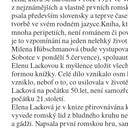
z nejznámějších a vlastně prvních roms
psala především slovensky a teprve čas
tvorbě ve svém rodném jazyce.
Kniha, kt
mnoha peripetiích, není románem či p
je to vzpomínání na jeden nelehký živo
Milena Hübschmanová (bude vystupova
Sobotce v pondělí 5.července), spoluaut
Elenu Lackovou k myšlence uložit všech
formou knížky. Celé dílo vznikalo osm le
vzniklo, neboť o to, co usilovala v živ
Lacková na počátku 50.let, není samozře
počátku 21.století.
Elena Lacková je v knize přirovnávána k
vyvede romský lid z bludného kruhu 
a gádži. Napsala první romskou hru, sa