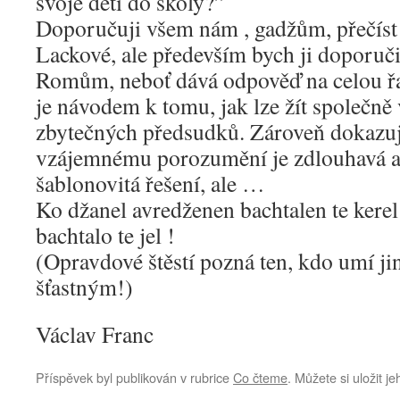
svoje děti do školy?”
Doporučuji všem nám , gadžům, přečíst 
Lackové, ale především bych ji doporuči
Romům, neboť dává odpověď na celou řa
je návodem k tomu, jak lze žít společně
zbytečných předsudků. Zároveň dokazuje
vzájemnému porozumění je zdlouhavá a 
šablonovitá řešení, ale …
Ko džanel avredženen bachtalen te kerel
bachtalo te jel !
(Opravdové štěstí pozná ten, kdo umí jiné
šťastným!)
Václav Franc
Příspěvek byl publikován v rubrice
Co čteme
. Můžete si uložit j