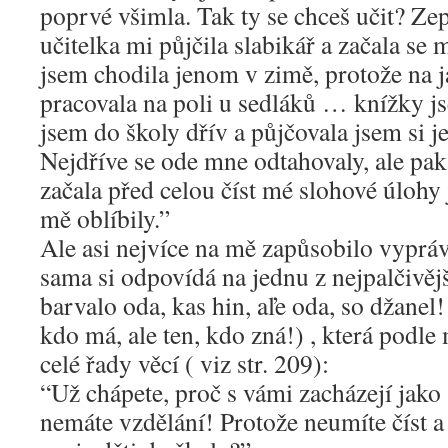
poprvé všimla. Tak ty se chceš učit? Ze
učitelka mi půjčila slabikář a začala se
jsem chodila jenom v zimě, protože na 
pracovala na poli u sedláků … knížky j
jsem do školy dřív a půjčovala jsem si j
Nejdříve se ode mne odtahovaly, ale pak 
začala před celou číst mé slohové úlohy j
mě oblíbily.”
Ale asi nejvíce na mě zapůsobilo vyprá
sama si odpovídá na jednu z nejpalčivěj
barvalo oda, kas hin, aľe oda, so džanel!
kdo má, ale ten, kdo zná!) , která podl
celé řady věcí ( viz str. 209):
“Už chápete, proč s vámi zacházejí jak
nemáte vzdělání! Protože neumíte číst a 