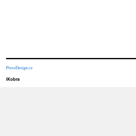
PressDesign.cz
iKobra