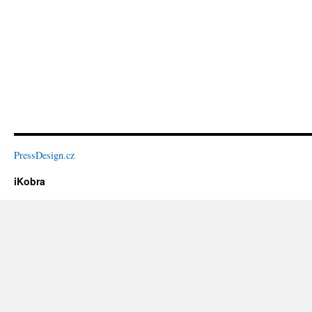
PressDesign.cz
iKobra