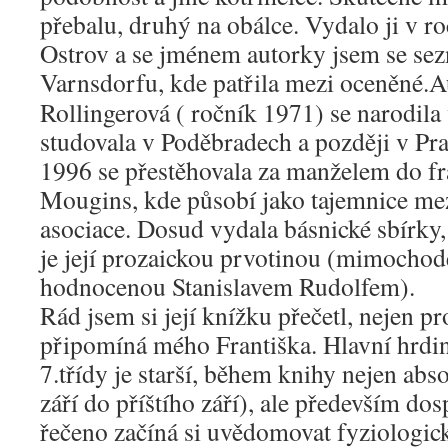
přebalu, druhý na obálce. Vydalo ji v r
Ostrov a se jménem autorky jsem se sez
Varnsdorfu, kde patřila mezi oceněné.
A
Rollingerová ( ročník 1971) se narodila
studovala v Poděbradech a později v P
1996 se přestěhovala za manželem do f
Mougins, kde působí jako tajemnice me
asociace. Dosud vydala básnické sbírky, 
je její prozaickou prvotinou (mimocho
hodnocenou Stanislavem Rudolfem).
Rád jsem si její knížku přečetl, nejen pr
připomíná mého Františka. Hlavní hrdi
7.třídy je starší, během knihy nejen abs
září do příštího září), ale především dos
řečeno začíná si uvědomovat fyziologic