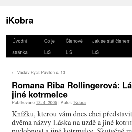
iKobra
Přejít
Úvodní
Co je
Členové
Jak se stát členem
k
stránka
LiS
LiS
LiS
obsahu
←
Václav Ryčl: Pavilon č. 13
webu
Romana Riba Rollingerová: Lá
jiné kotrmelce
Publikováno
13. 4. 2005
|
Autor:
iKobra
Knížku, kterou vám dnes chci představi
dvěma názvy Láska na uzdě a jiné kotrm
podobnost a jiné kotrmelce. Skutečně m