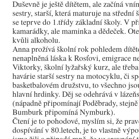
Duševně je ještě dítětem, ale začíná vní
sestry, starší, která maturuje na střední 
se teprve do 1.třídy základní školy. V p
kamarádky, ale maminka a dědeček. Ote
kvůli alkoholu.
Anna prožívá školní rok pohledem dítěte 8
nenaplněná láska k Rosťovi, emigrace n
Viktorky, školní lyžařský kurz, ale třeba
havárie starší sestry na motocyklu, či s
basketbalovém družstvu, to všechno jso
hlavní hrdinky. Děj se odehrává v láze
(nápadně připomínají Poděbrady, stejně 
Bumburk připomíná Nymburk).
Čtení je to pohodové, myslím si, že prav
dospívání v 80.letech, je to vlastně výp
jsme žili a připadá mně, že ve srovnání