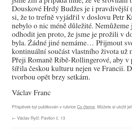
Douskové Hrdý Budžes je i pravdivější 
si, že to trefně vyjádřil v doslovu Petr 
nebylo o nic méně důležité. Nemůžeme j
odhodit jen proto, že jsme je prožili v do
byla. Źádné jiné nemáme… Přijmout své
kontinuální součást vlastního života už
Přeji Romaně Ribě-Rollingerové, aby v 
šířila českou kulturu nejen ve Francii. D
tvorbou opět brzy setkám.
Václav Franc
Příspěvek byl publikován v rubrice
Co čteme
. Můžete si uložit j
←
Václav Ryčl: Pavilon č. 13